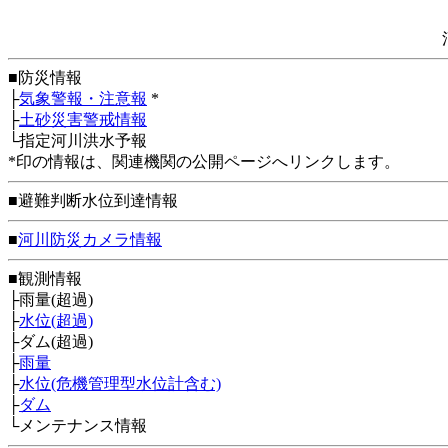
■防災情報
├
気象警報・注意報
*
├
土砂災害警戒情報
└指定河川洪水予報
*印の情報は、関連機関の公開ページへリンクします。
■避難判断水位到達情報
■
河川防災カメラ情報
■観測情報
├雨量(超過)
├
水位(超過)
├ダム(超過)
├
雨量
├
水位(危機管理型水位計含む)
├
ダム
└メンテナンス情報