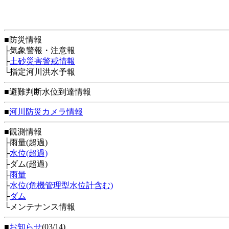
■防災情報
├気象警報・注意報
├
土砂災害警戒情報
└指定河川洪水予報
■避難判断水位到達情報
■
河川防災カメラ情報
■観測情報
├雨量(超過)
├
水位(超過)
├ダム(超過)
├
雨量
├
水位(危機管理型水位計含む)
├
ダム
└メンテナンス情報
■
お知らせ
(03/14)