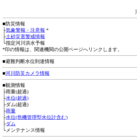
■防災情報
├
気象警報・注意報
*
├
土砂災害警戒情報
└指定河川洪水予報
*印の情報は、関連機関の公開ページへリンクします。
■避難判断水位到達情報
■
河川防災カメラ情報
■観測情報
├雨量(超過)
├
水位(超過)
├ダム(超過)
├
雨量
├
水位(危機管理型水位計含む)
├
ダム
└メンテナンス情報