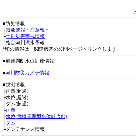
■防災情報
├
気象警報・注意報
*
├
土砂災害警戒情報
└指定河川洪水予報
*印の情報は、関連機関の公開ページへリンクします。
■避難判断水位到達情報
■
河川防災カメラ情報
■観測情報
├雨量(超過)
├水位(超過)
├ダム(超過)
├
雨量
├
水位(危機管理型水位計含む)
├
ダム
└メンテナンス情報