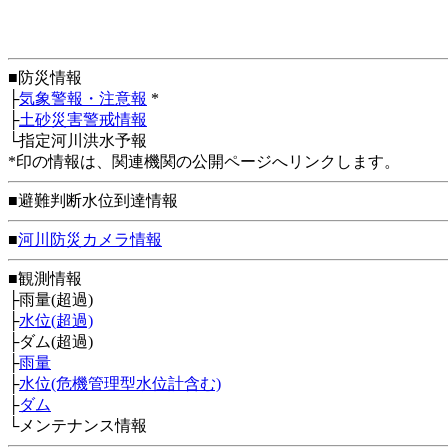
■防災情報
├
気象警報・注意報
*
├
土砂災害警戒情報
└指定河川洪水予報
*印の情報は、関連機関の公開ページへリンクします。
■避難判断水位到達情報
■
河川防災カメラ情報
■観測情報
├雨量(超過)
├
水位(超過)
├ダム(超過)
├
雨量
├
水位(危機管理型水位計含む)
├
ダム
└メンテナンス情報