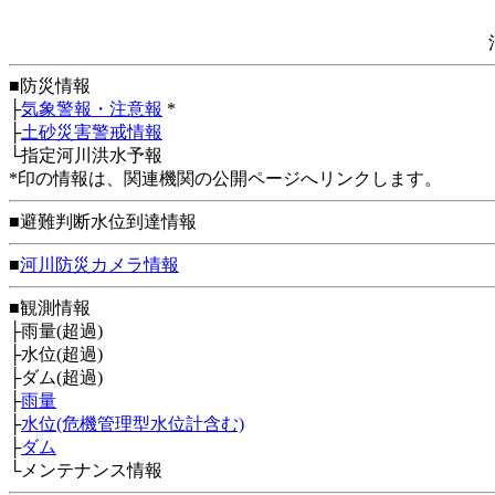
■防災情報
├
気象警報・注意報
*
├
土砂災害警戒情報
└指定河川洪水予報
*印の情報は、関連機関の公開ページへリンクします。
■避難判断水位到達情報
■
河川防災カメラ情報
■観測情報
├雨量(超過)
├水位(超過)
├ダム(超過)
├
雨量
├
水位(危機管理型水位計含む)
├
ダム
└メンテナンス情報