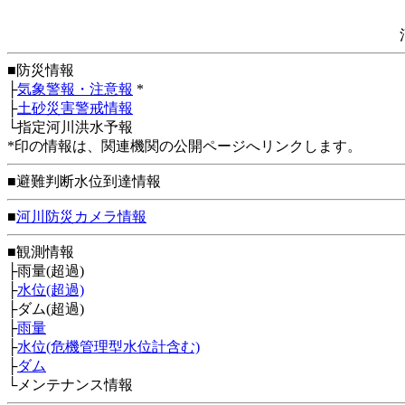
■防災情報
├
気象警報・注意報
*
├
土砂災害警戒情報
└指定河川洪水予報
*印の情報は、関連機関の公開ページへリンクします。
■避難判断水位到達情報
■
河川防災カメラ情報
■観測情報
├雨量(超過)
├
水位(超過)
├ダム(超過)
├
雨量
├
水位(危機管理型水位計含む)
├
ダム
└メンテナンス情報