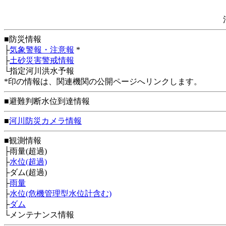
■防災情報
├
気象警報・注意報
*
├
土砂災害警戒情報
└指定河川洪水予報
*印の情報は、関連機関の公開ページへリンクします。
■避難判断水位到達情報
■
河川防災カメラ情報
■観測情報
├雨量(超過)
├
水位(超過)
├ダム(超過)
├
雨量
├
水位(危機管理型水位計含む)
├
ダム
└メンテナンス情報