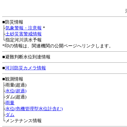
■防災情報
├
気象警報・注意報
*
├
土砂災害警戒情報
└指定河川洪水予報
*印の情報は、関連機関の公開ページへリンクします。
■避難判断水位到達情報
■
河川防災カメラ情報
■観測情報
├雨量(超過)
├
水位(超過)
├ダム(超過)
├
雨量
├
水位(危機管理型水位計含む)
├
ダム
└メンテナンス情報