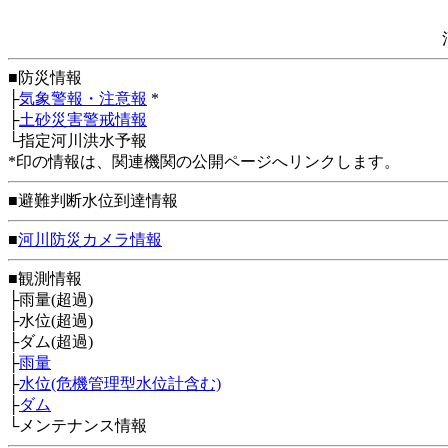
■防災情報
├
気象警報・注意報
*
├
土砂災害警戒情報
└指定河川洪水予報
*印の情報は、関連機関の公開ページへリンクします。
■避難判断水位到達情報
■
河川防災カメラ情報
■観測情報
├雨量(超過)
├水位(超過)
├ダム(超過)
├
雨量
├
水位(危機管理型水位計含む)
├
ダム
└メンテナンス情報