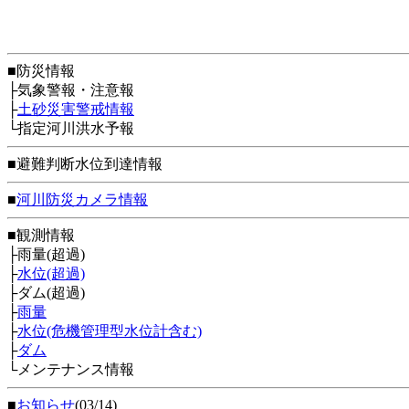
■防災情報
├気象警報・注意報
├
土砂災害警戒情報
└指定河川洪水予報
■避難判断水位到達情報
■
河川防災カメラ情報
■観測情報
├雨量(超過)
├
水位(超過)
├ダム(超過)
├
雨量
├
水位(危機管理型水位計含む)
├
ダム
└メンテナンス情報
■
お知らせ
(03/14)