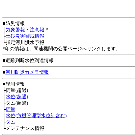
■防災情報
├
気象警報・注意報
*
├
土砂災害警戒情報
└指定河川洪水予報
*印の情報は、関連機関の公開ページへリンクします。
■避難判断水位到達情報
■
河川防災カメラ情報
■観測情報
├雨量(超過)
├
水位(超過)
├ダム(超過)
├
雨量
├
水位(危機管理型水位計含む)
├
ダム
└メンテナンス情報