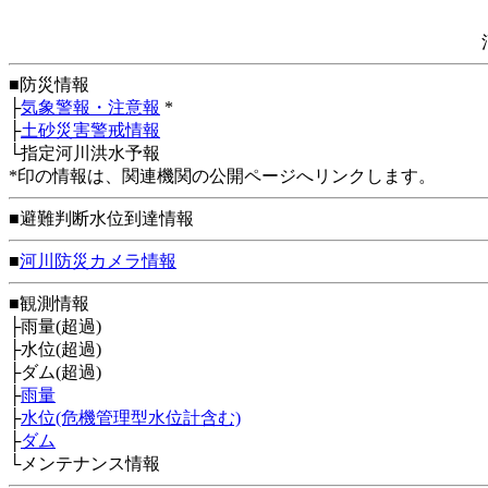
■防災情報
├
気象警報・注意報
*
├
土砂災害警戒情報
└指定河川洪水予報
*印の情報は、関連機関の公開ページへリンクします。
■避難判断水位到達情報
■
河川防災カメラ情報
■観測情報
├雨量(超過)
├水位(超過)
├ダム(超過)
├
雨量
├
水位(危機管理型水位計含む)
├
ダム
└メンテナンス情報