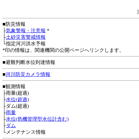
■防災情報
├
気象警報・注意報
*
├
土砂災害警戒情報
└指定河川洪水予報
*印の情報は、関連機関の公開ページへリンクします。
■避難判断水位到達情報
■
河川防災カメラ情報
■観測情報
├雨量(超過)
├
水位(超過)
├ダム(超過)
├
雨量
├
水位(危機管理型水位計含む)
├
ダム
└メンテナンス情報