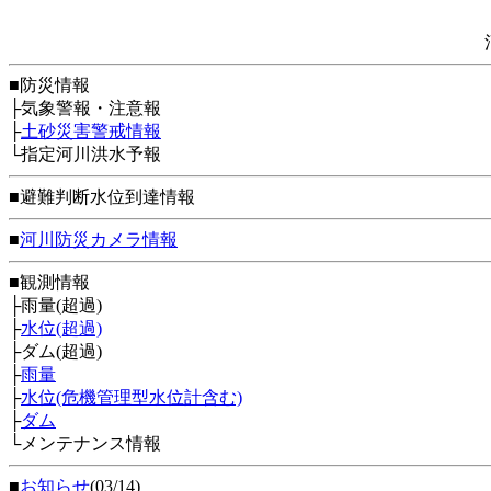
■防災情報
├気象警報・注意報
├
土砂災害警戒情報
└指定河川洪水予報
■避難判断水位到達情報
■
河川防災カメラ情報
■観測情報
├雨量(超過)
├
水位(超過)
├ダム(超過)
├
雨量
├
水位(危機管理型水位計含む)
├
ダム
└メンテナンス情報
■
お知らせ
(03/14)