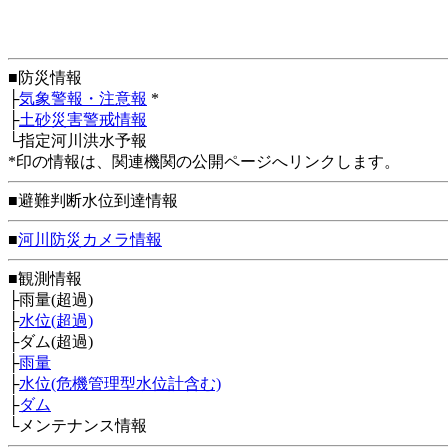
■防災情報
├
気象警報・注意報
*
├
土砂災害警戒情報
└指定河川洪水予報
*印の情報は、関連機関の公開ページへリンクします。
■避難判断水位到達情報
■
河川防災カメラ情報
■観測情報
├雨量(超過)
├
水位(超過)
├ダム(超過)
├
雨量
├
水位(危機管理型水位計含む)
├
ダム
└メンテナンス情報