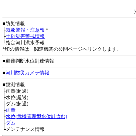
■防災情報
├
気象警報・注意報
*
├
土砂災害警戒情報
└指定河川洪水予報
*印の情報は、関連機関の公開ページへリンクします。
■避難判断水位到達情報
■
河川防災カメラ情報
■観測情報
├雨量(超過)
├水位(超過)
├ダム(超過)
├
雨量
├
水位(危機管理型水位計含む)
├
ダム
└メンテナンス情報