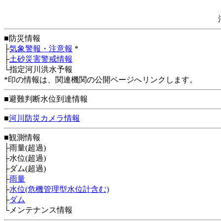
■防災情報
├
気象警報・注意報
*
├
土砂災害警戒情報
└指定河川洪水予報
*印の情報は、関連機関の公開ページへリンクします。
■避難判断水位到達情報
■
河川防災カメラ情報
■観測情報
├雨量(超過)
├水位(超過)
├ダム(超過)
├
雨量
├
水位(危機管理型水位計含む)
├
ダム
└メンテナンス情報