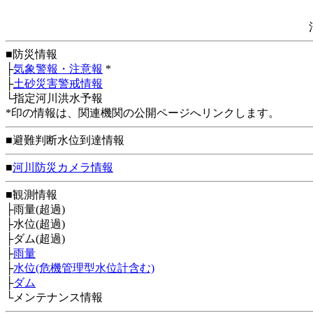
■防災情報
├
気象警報・注意報
*
├
土砂災害警戒情報
└指定河川洪水予報
*印の情報は、関連機関の公開ページへリンクします。
■避難判断水位到達情報
■
河川防災カメラ情報
■観測情報
├雨量(超過)
├水位(超過)
├ダム(超過)
├
雨量
├
水位(危機管理型水位計含む)
├
ダム
└メンテナンス情報