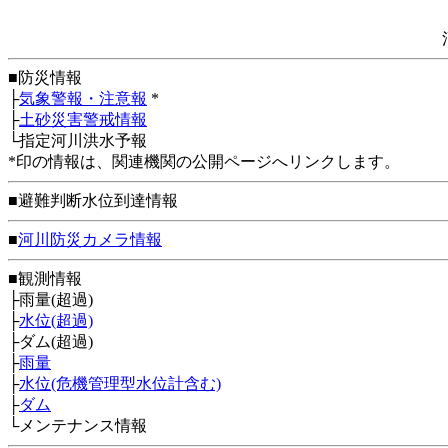
■防災情報
├
気象警報・注意報
*
├
土砂災害警戒情報
└指定河川洪水予報
*印の情報は、関連機関の公開ページへリンクします。
■避難判断水位到達情報
■
河川防災カメラ情報
■観測情報
├雨量(超過)
├
水位(超過)
├ダム(超過)
├
雨量
├
水位(危機管理型水位計含む)
├
ダム
└メンテナンス情報