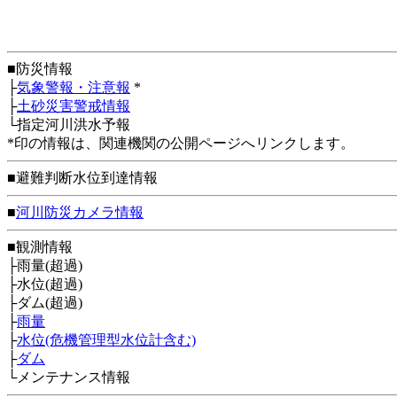
■防災情報
├
気象警報・注意報
*
├
土砂災害警戒情報
└指定河川洪水予報
*印の情報は、関連機関の公開ページへリンクします。
■避難判断水位到達情報
■
河川防災カメラ情報
■観測情報
├雨量(超過)
├水位(超過)
├ダム(超過)
├
雨量
├
水位(危機管理型水位計含む)
├
ダム
└メンテナンス情報