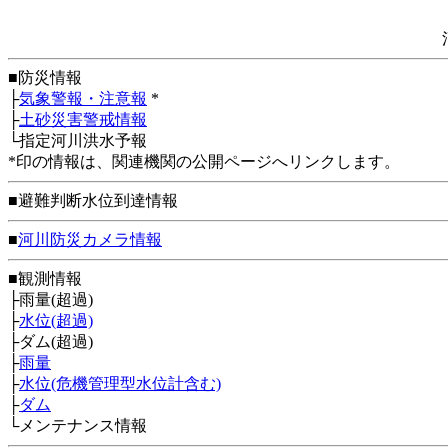
■防災情報
├
気象警報・注意報
*
├
土砂災害警戒情報
└指定河川洪水予報
*印の情報は、関連機関の公開ページへリンクします。
■避難判断水位到達情報
■
河川防災カメラ情報
■観測情報
├雨量(超過)
├
水位(超過)
├ダム(超過)
├
雨量
├
水位(危機管理型水位計含む)
├
ダム
└メンテナンス情報