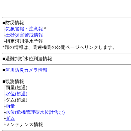
■防災情報
├
気象警報・注意報
*
├
土砂災害警戒情報
└指定河川洪水予報
*印の情報は、関連機関の公開ページへリンクします。
■避難判断水位到達情報
■
河川防災カメラ情報
■観測情報
├雨量(超過)
├
水位(超過)
├ダム(超過)
├
雨量
├
水位(危機管理型水位計含む)
├
ダム
└メンテナンス情報