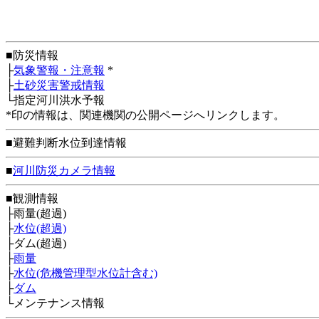
■防災情報
├
気象警報・注意報
*
├
土砂災害警戒情報
└指定河川洪水予報
*印の情報は、関連機関の公開ページへリンクします。
■避難判断水位到達情報
■
河川防災カメラ情報
■観測情報
├雨量(超過)
├
水位(超過)
├ダム(超過)
├
雨量
├
水位(危機管理型水位計含む)
├
ダム
└メンテナンス情報