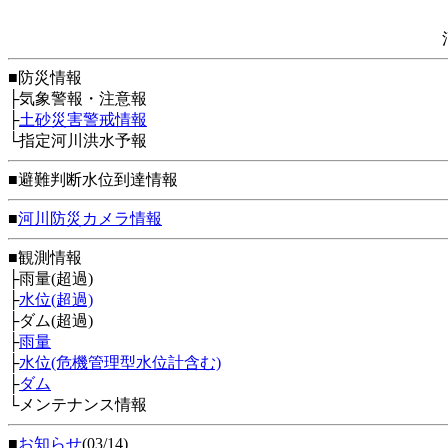
■防災情報
├気象警報・注意報
├
土砂災害警戒情報
└指定河川洪水予報
■避難判断水位到達情報
■
河川防災カメラ情報
■観測情報
├雨量(超過)
├
水位(超過)
├ダム(超過)
├
雨量
├
水位(危機管理型水位計含む)
├
ダム
└メンテナンス情報
■
お知らせ
(03/14)