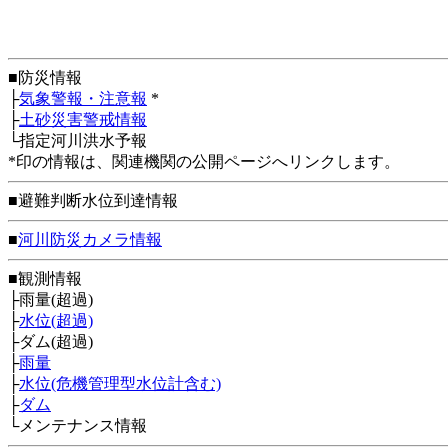
■防災情報
├
気象警報・注意報
*
├
土砂災害警戒情報
└指定河川洪水予報
*印の情報は、関連機関の公開ページへリンクします。
■避難判断水位到達情報
■
河川防災カメラ情報
■観測情報
├雨量(超過)
├
水位(超過)
├ダム(超過)
├
雨量
├
水位(危機管理型水位計含む)
├
ダム
└メンテナンス情報