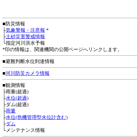
■防災情報
├
気象警報・注意報
*
├
土砂災害警戒情報
└指定河川洪水予報
*印の情報は、関連機関の公開ページへリンクします。
■避難判断水位到達情報
■
河川防災カメラ情報
■観測情報
├雨量(超過)
├
水位(超過)
├ダム(超過)
├
雨量
├
水位(危機管理型水位計含む)
├
ダム
└メンテナンス情報