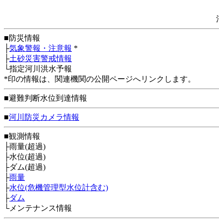
■防災情報
├
気象警報・注意報
*
├
土砂災害警戒情報
└指定河川洪水予報
*印の情報は、関連機関の公開ページへリンクします。
■避難判断水位到達情報
■
河川防災カメラ情報
■観測情報
├雨量(超過)
├水位(超過)
├ダム(超過)
├
雨量
├
水位(危機管理型水位計含む)
├
ダム
└メンテナンス情報