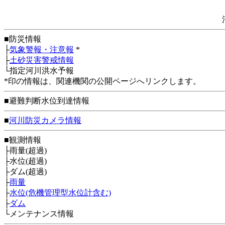
■防災情報
├
気象警報・注意報
*
├
土砂災害警戒情報
└指定河川洪水予報
*印の情報は、関連機関の公開ページへリンクします。
■避難判断水位到達情報
■
河川防災カメラ情報
■観測情報
├雨量(超過)
├水位(超過)
├ダム(超過)
├
雨量
├
水位(危機管理型水位計含む)
├
ダム
└メンテナンス情報