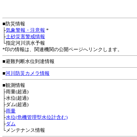
■防災情報
├
気象警報・注意報
*
├
土砂災害警戒情報
└指定河川洪水予報
*印の情報は、関連機関の公開ページへリンクします。
■避難判断水位到達情報
■
河川防災カメラ情報
■観測情報
├雨量(超過)
├水位(超過)
├ダム(超過)
├
雨量
├
水位(危機管理型水位計含む)
├
ダム
└メンテナンス情報