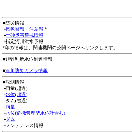
■防災情報
├
気象警報・注意報
*
├
土砂災害警戒情報
└指定河川洪水予報
*印の情報は、関連機関の公開ページへリンクします。
■避難判断水位到達情報
■
河川防災カメラ情報
■観測情報
├雨量(超過)
├
水位(超過)
├ダム(超過)
├
雨量
├
水位(危機管理型水位計含む)
├
ダム
└メンテナンス情報