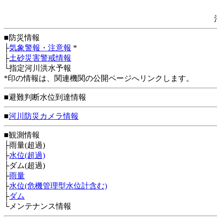
■防災情報
├
気象警報・注意報
*
├
土砂災害警戒情報
└指定河川洪水予報
*印の情報は、関連機関の公開ページへリンクします。
■避難判断水位到達情報
■
河川防災カメラ情報
■観測情報
├雨量(超過)
├
水位(超過)
├ダム(超過)
├
雨量
├
水位(危機管理型水位計含む)
├
ダム
└メンテナンス情報