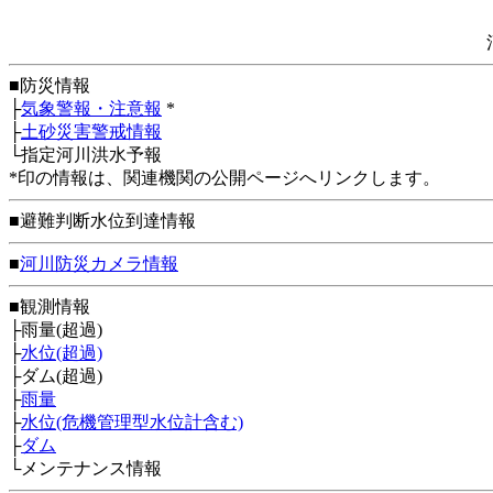
■防災情報
├
気象警報・注意報
*
├
土砂災害警戒情報
└指定河川洪水予報
*印の情報は、関連機関の公開ページへリンクします。
■避難判断水位到達情報
■
河川防災カメラ情報
■観測情報
├雨量(超過)
├
水位(超過)
├ダム(超過)
├
雨量
├
水位(危機管理型水位計含む)
├
ダム
└メンテナンス情報