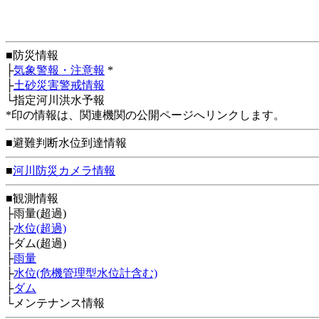
■防災情報
├
気象警報・注意報
*
├
土砂災害警戒情報
└指定河川洪水予報
*印の情報は、関連機関の公開ページへリンクします。
■避難判断水位到達情報
■
河川防災カメラ情報
■観測情報
├雨量(超過)
├
水位(超過)
├ダム(超過)
├
雨量
├
水位(危機管理型水位計含む)
├
ダム
└メンテナンス情報