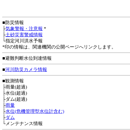
■防災情報
├
気象警報・注意報
*
├
土砂災害警戒情報
└指定河川洪水予報
*印の情報は、関連機関の公開ページへリンクします。
■避難判断水位到達情報
■
河川防災カメラ情報
■観測情報
├雨量(超過)
├水位(超過)
├ダム(超過)
├
雨量
├
水位(危機管理型水位計含む)
├
ダム
└メンテナンス情報