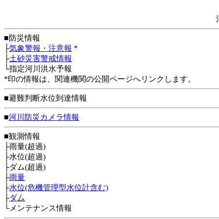
■防災情報
├
気象警報・注意報
*
├
土砂災害警戒情報
└指定河川洪水予報
*印の情報は、関連機関の公開ページへリンクします。
■避難判断水位到達情報
■
河川防災カメラ情報
■観測情報
├雨量(超過)
├水位(超過)
├ダム(超過)
├
雨量
├
水位(危機管理型水位計含む)
├
ダム
└メンテナンス情報