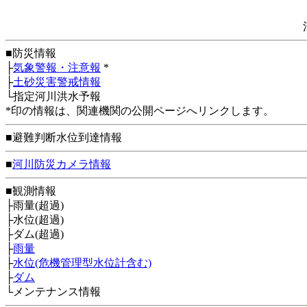
■防災情報
├
気象警報・注意報
*
├
土砂災害警戒情報
└指定河川洪水予報
*印の情報は、関連機関の公開ページへリンクします。
■避難判断水位到達情報
■
河川防災カメラ情報
■観測情報
├雨量(超過)
├水位(超過)
├ダム(超過)
├
雨量
├
水位(危機管理型水位計含む)
├
ダム
└メンテナンス情報