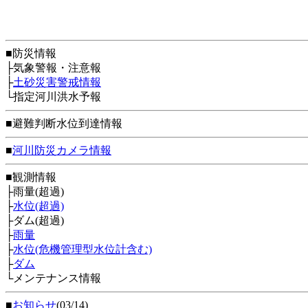
■防災情報
├気象警報・注意報
├
土砂災害警戒情報
└指定河川洪水予報
■避難判断水位到達情報
■
河川防災カメラ情報
■観測情報
├雨量(超過)
├
水位(超過)
├ダム(超過)
├
雨量
├
水位(危機管理型水位計含む)
├
ダム
└メンテナンス情報
■
お知らせ
(03/14)