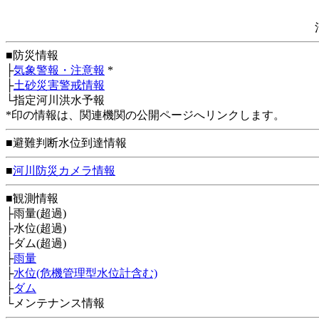
■防災情報
├
気象警報・注意報
*
├
土砂災害警戒情報
└指定河川洪水予報
*印の情報は、関連機関の公開ページへリンクします。
■避難判断水位到達情報
■
河川防災カメラ情報
■観測情報
├雨量(超過)
├水位(超過)
├ダム(超過)
├
雨量
├
水位(危機管理型水位計含む)
├
ダム
└メンテナンス情報