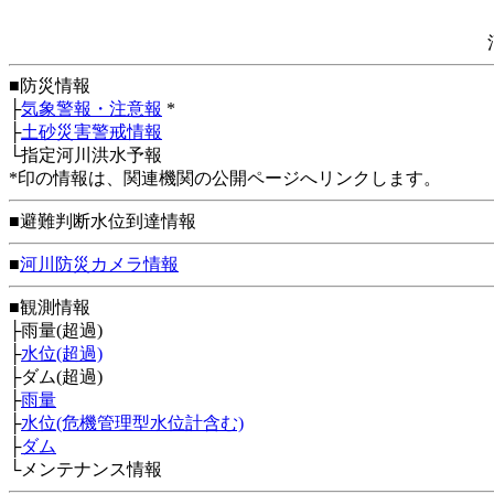
■防災情報
├
気象警報・注意報
*
├
土砂災害警戒情報
└指定河川洪水予報
*印の情報は、関連機関の公開ページへリンクします。
■避難判断水位到達情報
■
河川防災カメラ情報
■観測情報
├雨量(超過)
├
水位(超過)
├ダム(超過)
├
雨量
├
水位(危機管理型水位計含む)
├
ダム
└メンテナンス情報