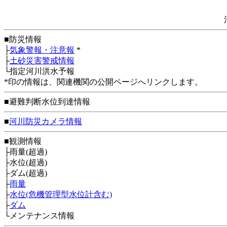
■防災情報
├
気象警報・注意報
*
├
土砂災害警戒情報
└指定河川洪水予報
*印の情報は、関連機関の公開ページへリンクします。
■避難判断水位到達情報
■
河川防災カメラ情報
■観測情報
├雨量(超過)
├水位(超過)
├ダム(超過)
├
雨量
├
水位(危機管理型水位計含む)
├
ダム
└メンテナンス情報