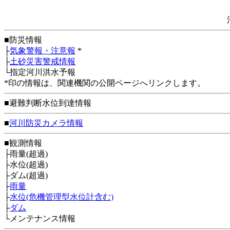
■防災情報
├
気象警報・注意報
*
├
土砂災害警戒情報
└指定河川洪水予報
*印の情報は、関連機関の公開ページへリンクします。
■避難判断水位到達情報
■
河川防災カメラ情報
■観測情報
├雨量(超過)
├水位(超過)
├ダム(超過)
├
雨量
├
水位(危機管理型水位計含む)
├
ダム
└メンテナンス情報