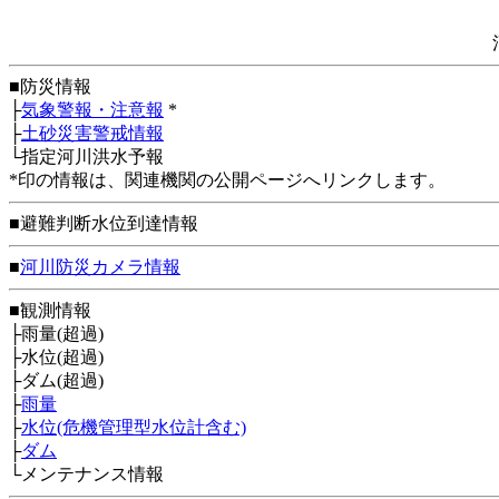
■防災情報
├
気象警報・注意報
*
├
土砂災害警戒情報
└指定河川洪水予報
*印の情報は、関連機関の公開ページへリンクします。
■避難判断水位到達情報
■
河川防災カメラ情報
■観測情報
├雨量(超過)
├水位(超過)
├ダム(超過)
├
雨量
├
水位(危機管理型水位計含む)
├
ダム
└メンテナンス情報