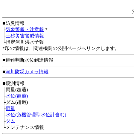
■防災情報
├
気象警報・注意報
*
├
土砂災害警戒情報
└指定河川洪水予報
*印の情報は、関連機関の公開ページへリンクします。
■避難判断水位到達情報
■
河川防災カメラ情報
■観測情報
├雨量(超過)
├
水位(超過)
├ダム(超過)
├
雨量
├
水位(危機管理型水位計含む)
├
ダム
└メンテナンス情報