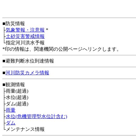
■防災情報
├
気象警報・注意報
*
├
土砂災害警戒情報
└指定河川洪水予報
*印の情報は、関連機関の公開ページへリンクします。
■避難判断水位到達情報
■
河川防災カメラ情報
■観測情報
├雨量(超過)
├水位(超過)
├ダム(超過)
├
雨量
├
水位(危機管理型水位計含む)
├
ダム
└メンテナンス情報