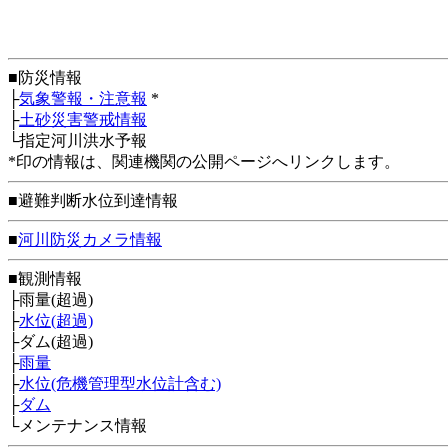
■防災情報
├
気象警報・注意報
*
├
土砂災害警戒情報
└指定河川洪水予報
*印の情報は、関連機関の公開ページへリンクします。
■避難判断水位到達情報
■
河川防災カメラ情報
■観測情報
├雨量(超過)
├
水位(超過)
├ダム(超過)
├
雨量
├
水位(危機管理型水位計含む)
├
ダム
└メンテナンス情報