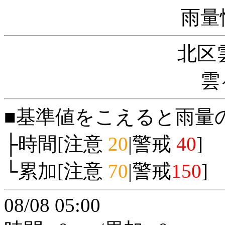
雨量
北区
雲
■基準値をこえると雨量
├時間[注意
20
|警戒
40
]
└累加[注意
70
|警戒
150
]
08/08 05:00