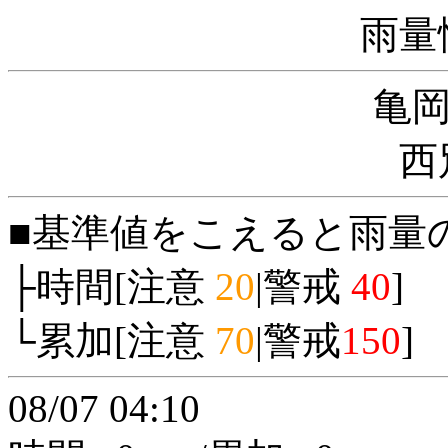
雨量
亀
西
■基準値をこえると雨量
├時間[注意
20
|警戒
40
]
└累加[注意
70
|警戒
150
]
08/07 04:10