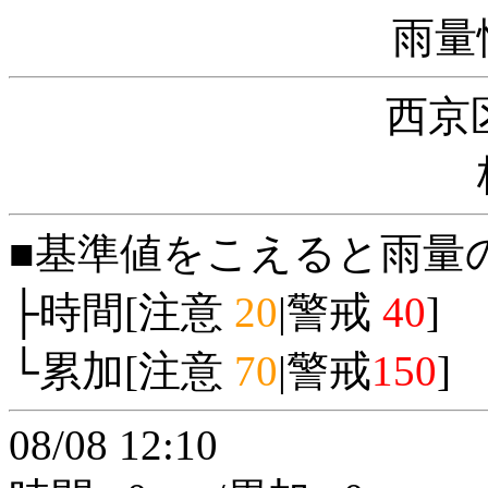
雨量
西京
■基準値をこえると雨量
├時間[注意
20
|警戒
40
]
└累加[注意
70
|警戒
150
]
08/08 12:10