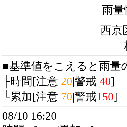
雨量
西京
■基準値をこえると雨量
├時間[注意
20
|警戒
40
]
└累加[注意
70
|警戒
150
]
08/10 16:20